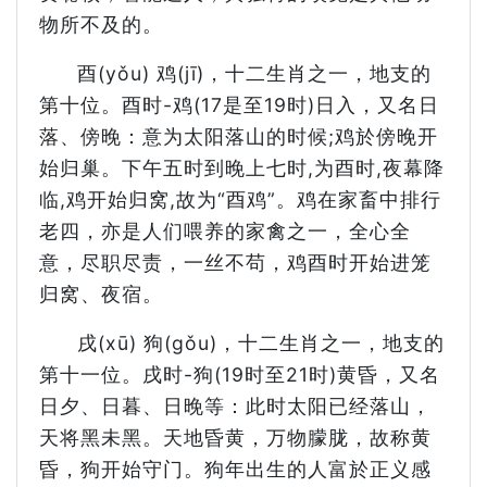
物所不及的。
酉(yǒu) 鸡(jī)，十二生肖之一，地支的
第十位。酉时-鸡(17是至19时)日入，又名日
落、傍晚：意为太阳落山的时候;鸡於傍晚开
始归巢。下午五时到晚上七时,为酉时,夜幕降
临,鸡开始归窝,故为“酉鸡”。鸡在家畜中排行
老四，亦是人们喂养的家禽之一，全心全
意，尽职尽责，一丝不苟，鸡酉时开始进笼
归窝、夜宿。
戌(xū) 狗(gǒu)，十二生肖之一，地支的
第十一位。戌时-狗(19时至21时)黄昏，又名
日夕、日暮、日晚等：此时太阳已经落山，
天将黑未黑。天地昏黄，万物朦胧，故称黄
昏，狗开始守门。狗年出生的人富於正义感