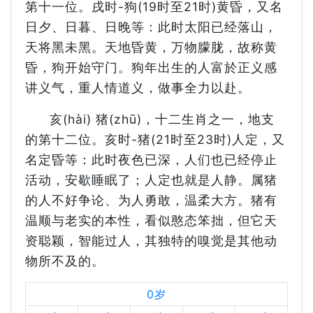
第十一位。戌时-狗(19时至21时)黄昏，又名
日夕、日暮、日晚等：此时太阳已经落山，
天将黑未黑。天地昏黄，万物朦胧，故称黄
昏，狗开始守门。狗年出生的人富於正义感
讲义气，重人情道义，做事全力以赴。
亥(hài) 猪(zhū)，十二生肖之一，地支
的第十二位。亥时-猪(21时至23时)人定，又
名定昏等：此时夜色已深，人们也已经停止
活动，安歇睡眠了；人定也就是人静。属猪
的人不好争论、为人勇敢，温柔大方。猪有
温顺与老实的本性，看似憨态笨拙，但它天
资聪颖，智能过人，其独特的嗅觉是其他动
物所不及的。
0岁