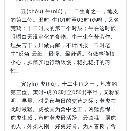
丑(chǒu) 牛(niú)，十二生肖之一，地支
的第二位。丑时-牛(01时至03时)鸡鸣，又名
荒鸡：十二时辰的第二个时辰；牛在这时候
咀嚼白天没消化的食物。牛一生辛苦劳作、
埋头苦干，只做贡献，不计回报，丑时老
牛“反刍”最细、最慢、最舒适。有做事谨慎
小心，脚踏实地行动缓慢，稳扎稳打的习
性。
寅(yín) 虎(hǔ)，十二生肖之一，地支的
第三位。寅时-虎(03时至05时)平旦，又称黎
明、早晨、时是夜与日的交替之际；老虎在
此时最猛。虎被誉为兽中之王，凶猛彪悍，
虎虎生威，寅时老虎最活跃、最凶猛，属虎
的人，外柔内刚，好勇好誉。为人善良，舍