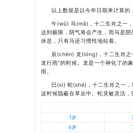
以上数据是以今年日期来计算的，
午(wǔ) 马(mǎ)，十二生肖
达到极限，阴气将会产生，而马是阴
休息，只有马还习惯性地站着。
辰(chén) 龙(lóng)，十
龙行雨”的时候。龙是一个神化了的
雨。
巳(sì) 蛇(shé)，十二生
这时候隐蔽在草丛中。蛇灵敏灵活，
1岁
6岁