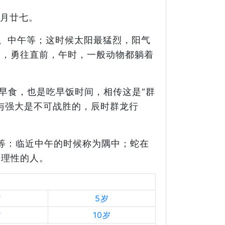
六月廿七。
名日正、中午等；这时候太阳最猛烈，阳气
超，勇往直前，午时，一般动物都躺着
，又名早食，也是吃早饭时间，相传这是“群
与强大是不可战胜的，辰时群龙行
名日禺等：临近中午的时候称为隅中；蛇在
常理性的人。
岁
5岁
岁
10岁