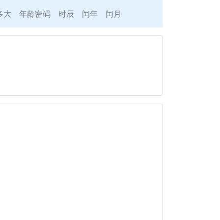
多大
年龄密码
时辰
闰年
闰月