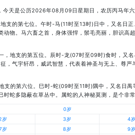
今天是公历2026年08月09日星期日，农历丙马年
之一，地支的第七位。午时-马(11时至13时)日中，又
类动物。马六畜之首，身体强悍，鬃毛亮丽，胆识高
二生肖之一，地支的第五位。辰时-龙(07时至09时)食时
象征，气宇轩昂，威武智慧，代表着神圣与无上、尊严
肖之一，地支的第六位。巳时-蛇(09时至11时)隅中，又
巳时蛇多隐蔽在草丛中。属蛇的人神秘莫测，是个非
0岁
2岁
3岁
4
7岁
8岁
9