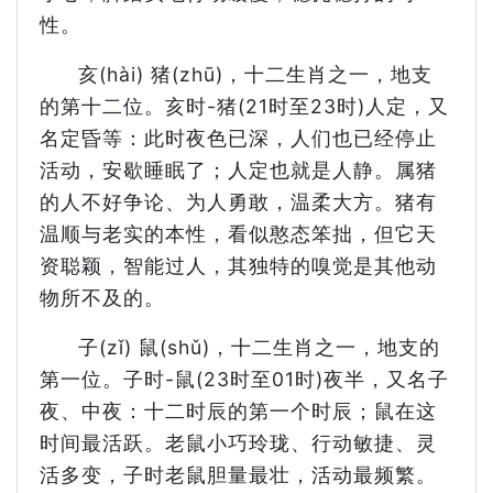
性。
亥(hài) 猪(zhū)，十二生肖之一，地支
的第十二位。亥时-猪(21时至23时)人定，又
名定昏等：此时夜色已深，人们也已经停止
活动，安歇睡眠了；人定也就是人静。属猪
的人不好争论、为人勇敢，温柔大方。猪有
温顺与老实的本性，看似憨态笨拙，但它天
资聪颖，智能过人，其独特的嗅觉是其他动
物所不及的。
子(zǐ) 鼠(shǔ)，十二生肖之一，地支的
第一位。子时-鼠(23时至01时)夜半，又名子
夜、中夜：十二时辰的第一个时辰；鼠在这
时间最活跃。老鼠小巧玲珑、行动敏捷、灵
活多变，子时老鼠胆量最壮，活动最频繁。