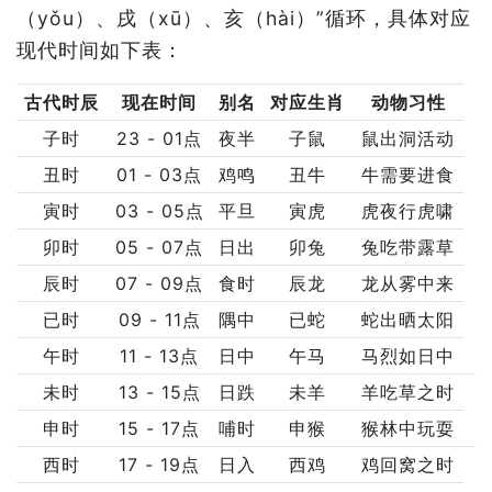
（yǒu）、戌（xū）、亥（hài）”循环，具体对应
现代时间如下表：
古代时辰
现在时间
别名
对应生肖
动物习性
子时
23 - 01点
夜半
子鼠
鼠出洞活动
丑时
01 - 03点
鸡鸣
丑牛
牛需要进食
寅时
03 - 05点
平旦
寅虎
虎夜行虎啸
卯时
05 - 07点
日出
卯兔
兔吃带露草
辰时
07 - 09点
食时
辰龙
龙从雾中来
已时
09 - 11点
隅中
已蛇
蛇出晒太阳
午时
11 - 13点
日中
午马
马烈如日中
未时
13 - 15点
日跌
未羊
羊吃草之时
申时
15 - 17点
哺时
申猴
猴林中玩耍
西时
17 - 19点
日入
西鸡
鸡回窝之时