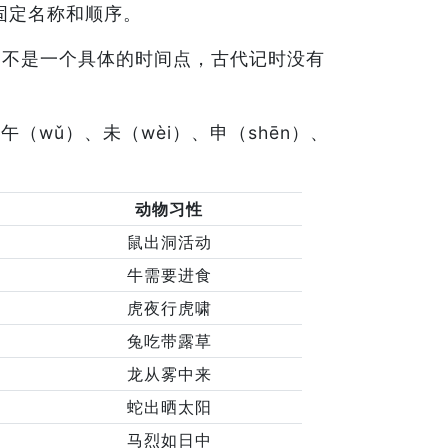
固定名称和顺序。
，不是一个具体的时间点，古代记时没有
、午（wǔ）、未（wèi）、申（shēn）、
动物习性
鼠出洞活动
牛需要进食
虎夜行虎啸
兔吃带露草
龙从雾中来
蛇出晒太阳
马烈如日中