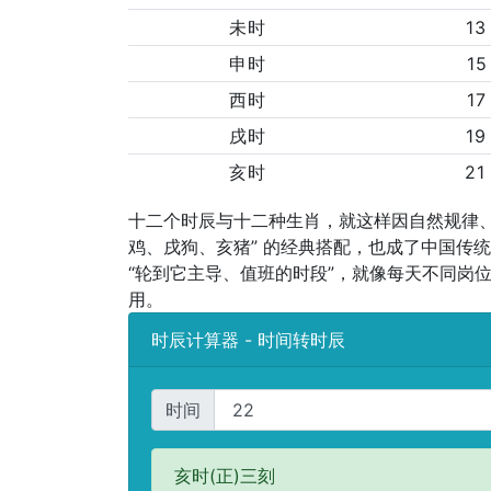
未时
13
申时
15
西时
17
戌时
19
亥时
21
十二个时辰与十二种生肖，就这样因自然规律、
鸡、戌狗、亥猪” 的经典搭配，也成了中国传统
“轮到它主导、值班的时段”，就像每天不同岗
用。
时辰计算器 - 时间转时辰
时间
亥时(正)三刻