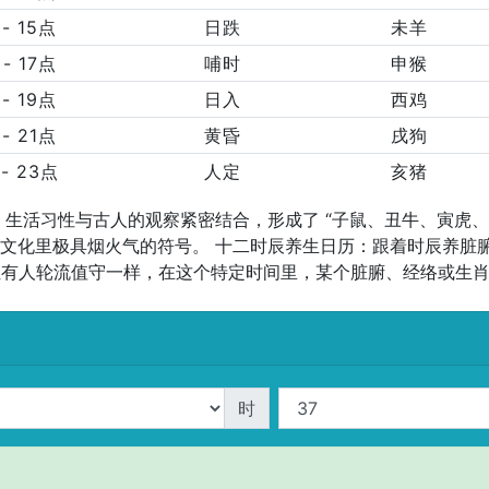
 - 15点
日跌
未羊
 - 17点
哺时
申猴
 - 19点
日入
西鸡
 - 21点
黄昏
戌狗
 - 23点
人定
亥猪
生活习性与古人的观察紧密结合，形成了 “子鼠、丑牛、寅虎
文化里极具烟火气的符号。 十二时辰养生日历：跟着时辰养脏腑
位有人轮流值守一样，在这个特定时间里，某个脏腑、经络或生
时