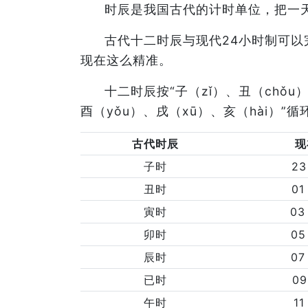
时辰是我国古代的计时单位，把一
古代十二时辰与现代24小时制可
现在这么精准。
十二时辰按“子（zǐ）、丑（chǒu）
酉（yǒu）、戌（xū）、亥（hài）
古代时辰
现
子时
23
丑时
01
寅时
03
卯时
05
辰时
07
已时
09
午时
11