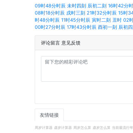
09时48分时辰
未时四刻
辰初二刻
16时42分
08时18分时辰
戌时三刻
21时32分时辰
15时
时48分时辰
11时45分时辰
寅时二刻
丑时
02
00时27分时辰
17时43分时辰
酉初一刻
辰初四
评论留言 意见反馈
友情链接
周岁计算器
虚岁计算器
周岁怎么算
虚岁怎么算
当前最流行