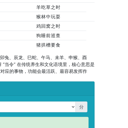
羊吃草之时
猴林中玩耍
鸡回窝之时
狗睡前巡查
猪拱槽要食
、卯兔、辰龙、巳蛇、午马、未羊、申猴、酉
 “当令” 在传统养生和文化语境里，核心意思是
肖对应的事物，功能会最活跃、最容易发挥作
分