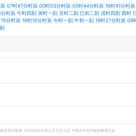
时辰
07时47分时辰
00时03分时辰
05时44分时辰
16时41分时辰
34分时辰
午时四刻
寅时一刻
丑时二刻
巳初二刻
戌时四刻
酉时
时15分时辰
16时10分时辰
午时一刻
午初一刻
19时27分时辰
09
刻
年龄段划分标准
2月29日出生的人生日怎么过
中国古代对年龄的称谓大全