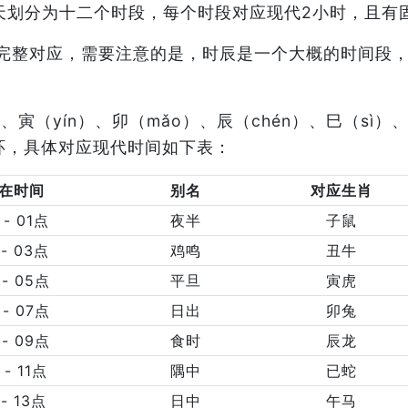
天划分为十二个时段，每个时段对应现代2小时，且有
以完整对应，需要注意的是，时辰是一个大概的时间段
、寅（yín）、卯（mǎo）、辰（chén）、巳（sì）
”循环，具体对应现代时间如下表：
在时间
别名
对应生肖
 - 01点
夜半
子鼠
 - 03点
鸡鸣
丑牛
 - 05点
平旦
寅虎
 - 07点
日出
卯兔
 - 09点
食时
辰龙
 - 11点
隅中
已蛇
 - 13点
日中
午马