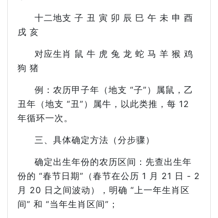
十二地支 子 丑 寅 卯 辰 巳 午 未 申 酉
戌 亥
对应生肖 鼠 牛 虎 兔 龙 蛇 马 羊 猴 鸡
狗 猪
例：农历甲子年（地支 “子”）属鼠，乙
丑年（地支 “丑”）属牛，以此类推，每 12
年循环一次。
三、具体确定方法（分步骤）
确定出生年份的农历区间：先查出生年
份的 “春节日期”（春节在公历 1 月 21 日 - 2
月 20 日之间波动），明确 “上一年生肖区
间” 和 “当年生肖区间”；