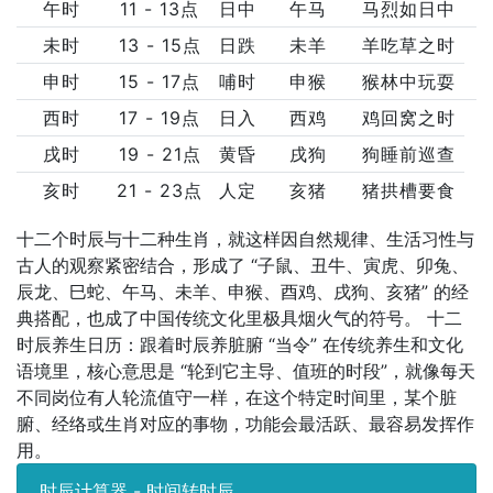
午时
11 - 13点
日中
午马
马烈如日中
未时
13 - 15点
日跌
未羊
羊吃草之时
申时
15 - 17点
哺时
申猴
猴林中玩耍
西时
17 - 19点
日入
西鸡
鸡回窝之时
戌时
19 - 21点
黄昏
戌狗
狗睡前巡查
亥时
21 - 23点
人定
亥猪
猪拱槽要食
十二个时辰与十二种生肖，就这样因自然规律、生活习性与
古人的观察紧密结合，形成了 “子鼠、丑牛、寅虎、卯兔、
辰龙、巳蛇、午马、未羊、申猴、酉鸡、戌狗、亥猪” 的经
典搭配，也成了中国传统文化里极具烟火气的符号。 十二
时辰养生日历：跟着时辰养脏腑 “当令” 在传统养生和文化
语境里，核心意思是 “轮到它主导、值班的时段”，就像每天
不同岗位有人轮流值守一样，在这个特定时间里，某个脏
腑、经络或生肖对应的事物，功能会最活跃、最容易发挥作
用。
时辰计算器 - 时间转时辰