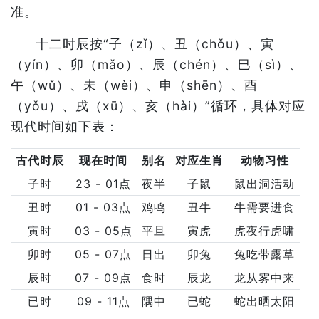
准。
十二时辰按“子（zǐ）、丑（chǒu）、寅
（yín）、卯（mǎo）、辰（chén）、巳（sì）、
午（wǔ）、未（wèi）、申（shēn）、酉
（yǒu）、戌（xū）、亥（hài）”循环，具体对应
现代时间如下表：
古代时辰
现在时间
别名
对应生肖
动物习性
子时
23 - 01点
夜半
子鼠
鼠出洞活动
丑时
01 - 03点
鸡鸣
丑牛
牛需要进食
寅时
03 - 05点
平旦
寅虎
虎夜行虎啸
卯时
05 - 07点
日出
卯兔
兔吃带露草
辰时
07 - 09点
食时
辰龙
龙从雾中来
已时
09 - 11点
隅中
已蛇
蛇出晒太阳