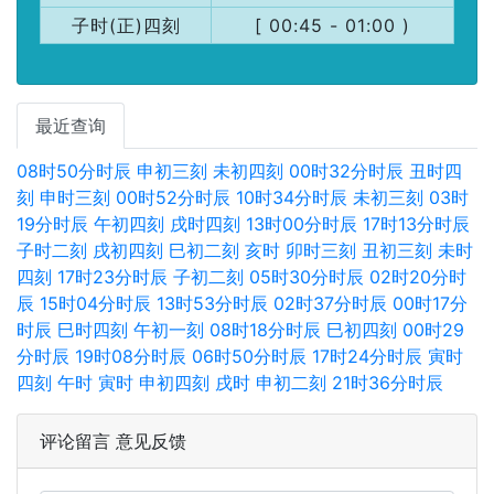
子时(正)四刻
[ 00:45 - 01:00 )
最近查询
08时50分时辰
申初三刻
未初四刻
00时32分时辰
丑时四
刻
申时三刻
00时52分时辰
10时34分时辰
未初三刻
03时
19分时辰
午初四刻
戌时四刻
13时00分时辰
17时13分时辰
子时二刻
戌初四刻
巳初二刻
亥时
卯时三刻
丑初三刻
未时
四刻
17时23分时辰
子初二刻
05时30分时辰
02时20分时
辰
15时04分时辰
13时53分时辰
02时37分时辰
00时17分
时辰
巳时四刻
午初一刻
08时18分时辰
巳初四刻
00时29
分时辰
19时08分时辰
06时50分时辰
17时24分时辰
寅时
四刻
午时
寅时
申初四刻
戌时
申初二刻
21时36分时辰
评论留言 意见反馈