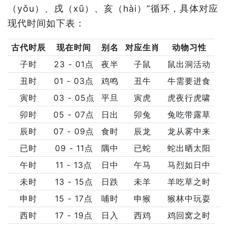
（yǒu）、戌（xū）、亥（hài）”循环，具体对应
现代时间如下表：
古代时辰
现在时间
别名
对应生肖
动物习性
子时
23 - 01点
夜半
子鼠
鼠出洞活动
丑时
01 - 03点
鸡鸣
丑牛
牛需要进食
寅时
03 - 05点
平旦
寅虎
虎夜行虎啸
卯时
05 - 07点
日出
卯兔
兔吃带露草
辰时
07 - 09点
食时
辰龙
龙从雾中来
已时
09 - 11点
隅中
已蛇
蛇出晒太阳
午时
11 - 13点
日中
午马
马烈如日中
未时
13 - 15点
日跌
未羊
羊吃草之时
申时
15 - 17点
哺时
申猴
猴林中玩耍
西时
17 - 19点
日入
西鸡
鸡回窝之时