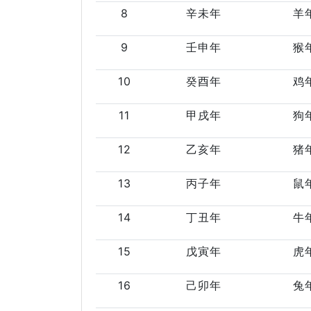
8
辛未年
羊
9
壬申年
猴
10
癸酉年
鸡
11
甲戌年
狗
12
乙亥年
猪
13
丙子年
鼠
14
丁丑年
牛
15
戊寅年
虎
16
己卯年
兔