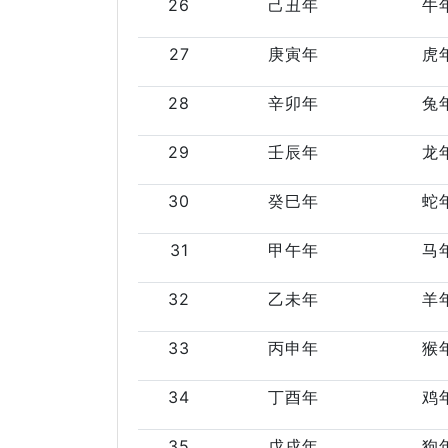
26
己丑年
牛
27
庚寅年
虎
28
辛卯年
兔
29
壬辰年
龙
30
癸巳年
蛇
31
甲午年
马
32
乙未年
羊
33
丙申年
猴
34
丁酉年
鸡
35
戊戌年
狗