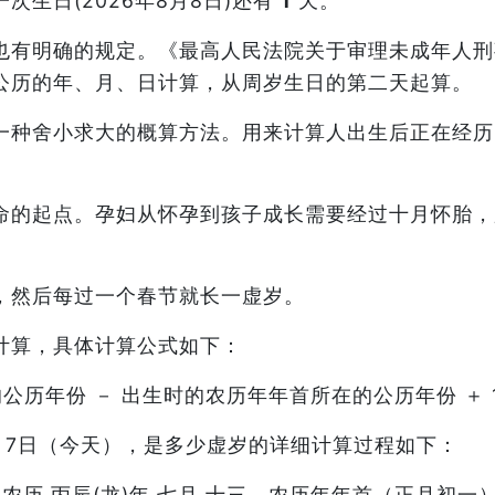
次生日(2026年8月8日)还有
1
天。
也有明确的规定。《最高人民法院关于审理未成年人刑
照公历的年、月、日计算，从周岁生日的第二天起算。
一种舍小求大的概算方法。用来计算人出生后正在经历
命的起点。孕妇从怀孕到孩子成长需要经过十月怀胎，
，然后每过一个春节就长一虚岁。
计算，具体计算公式如下：
公历年份 － 出生时的农历年年首所在的公历年份 ＋ 
年8月7日（今天），是多少虚岁的详细计算过程如下：
应农历 丙辰(龙)年 七月 十三，农历年年首（正月初一）