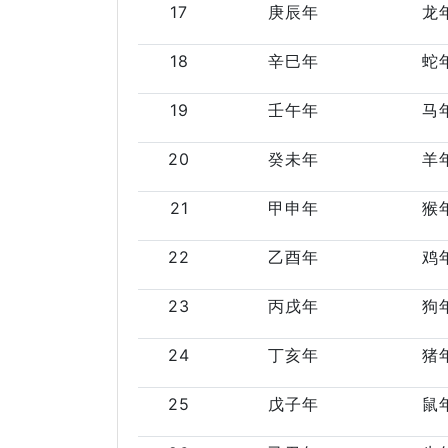
17
庚辰年
龙
18
辛巳年
蛇
19
壬午年
马
20
癸未年
羊
21
甲申年
猴
22
乙酉年
鸡
23
丙戌年
狗
24
丁亥年
猪
25
戊子年
鼠