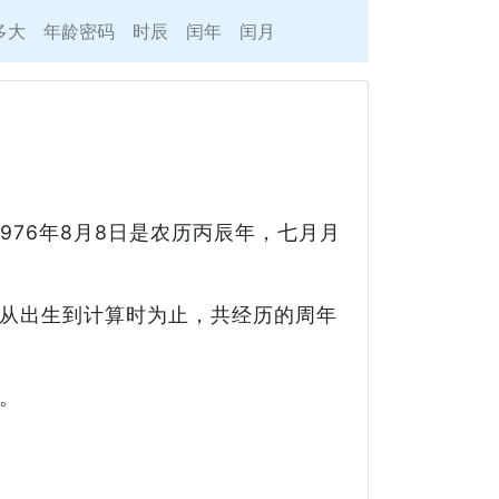
多大
年龄密码
时辰
闰年
闰月
976年8月8日是农历丙辰年，七月月
从出生到计算时为止，共经历的周年
。