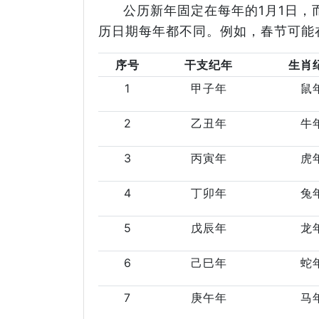
公历新年固定在每年的1月1日
历日期每年都不同。例如，春节可能
序号
干支纪年
生肖
1
甲子年
鼠
2
乙丑年
牛
3
丙寅年
虎
4
丁卯年
兔
5
戊辰年
龙
6
己巳年
蛇
7
庚午年
马