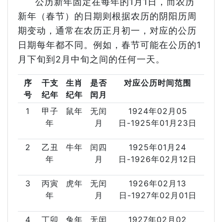
公历新年固定在每年的1月1日，而农历
新年（春节）的日期则根据农历的阴阳历周
期变动，通常在农历正月初一，对应的公历
日期每年都不同。例如，春节可能在公历的1
月下旬到2月中旬之间的任何一天。
序
干支
生肖
是否
对应公历时间范围
号
纪年
纪年
闰月
1
甲子
鼠年
无闰
1924年02月05
年
月
日-1925年01月23日
2
乙丑
牛年
闰四
1925年01月24
年
月
日-1926年02月12日
3
丙寅
虎年
无闰
1926年02月13
年
月
日-1927年02月01日
4
丁卯
兔年
无闰
1927年02月02